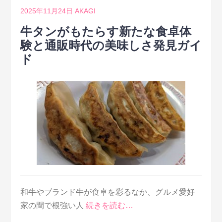
2025年11月24日
AKAGI
牛タンがもたらす新たな食卓体
験と通販時代の美味しさ発見ガイ
ド
和牛やブランド牛が食卓を彩るなか、グルメ愛好
家の間で根強い人
続きを読む…