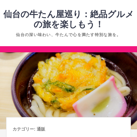
コ
ン
仙台の牛たん屋巡り：絶品グルメ
テ
の旅を楽しもう！
ン
仙台の深い味わい、牛たんで心を満たす特別な旅を。
ツ
へ
コ
ス
ン
キ
テ
ッ
ン
プ
ツ
へ
ス
キ
ッ
プ
カテゴリー:
通販