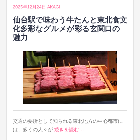
2025年12月24日
AKAGI
仙台駅で味わう牛たんと東北食文
化多彩なグルメが彩る玄関口の
魅力
交通の要所として知られる東北地方の中心都市に
は、多くの人々が
続きを読む…