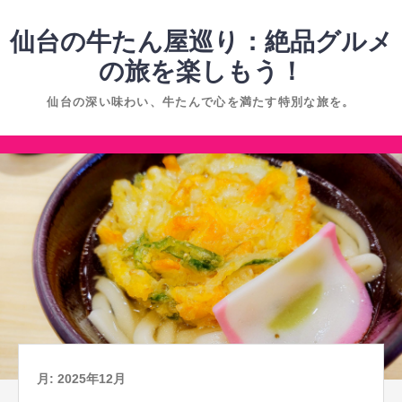
コ
ン
仙台の牛たん屋巡り：絶品グルメ
テ
の旅を楽しもう！
ン
仙台の深い味わい、牛たんで心を満たす特別な旅を。
ツ
へ
コ
ス
ン
キ
テ
ッ
ン
プ
ツ
へ
ス
キ
ッ
プ
月:
2025年12月