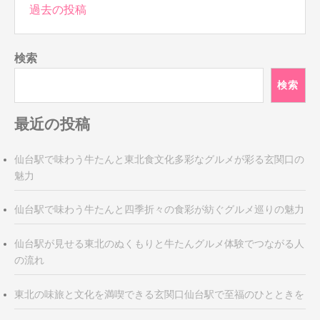
投
過去の投稿
稿
ナ
検索
ビ
ゲ
検索
ー
シ
最近の投稿
ョ
ン
仙台駅で味わう牛たんと東北食文化多彩なグルメが彩る玄関口の
魅力
仙台駅で味わう牛たんと四季折々の食彩が紡ぐグルメ巡りの魅力
仙台駅が見せる東北のぬくもりと牛たんグルメ体験でつながる人
の流れ
東北の味旅と文化を満喫できる玄関口仙台駅で至福のひとときを