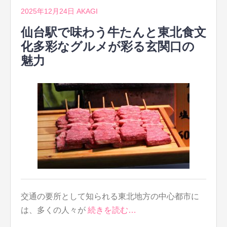
2025年12月24日
AKAGI
仙台駅で味わう牛たんと東北食文
化多彩なグルメが彩る玄関口の
魅力
交通の要所として知られる東北地方の中心都市に
は、多くの人々が
続きを読む…