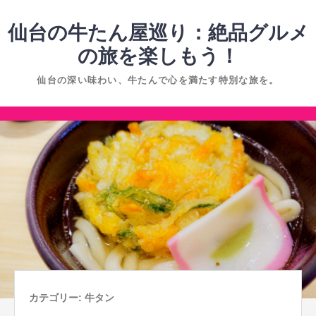
コ
ン
仙台の牛たん屋巡り：絶品グルメ
テ
の旅を楽しもう！
ン
仙台の深い味わい、牛たんで心を満たす特別な旅を。
ツ
へ
コ
ス
ン
キ
テ
ッ
ン
プ
ツ
へ
ス
キ
ッ
プ
カテゴリー:
牛タン