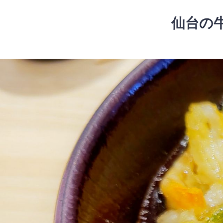
コ
ン
仙台の
テ
ン
ツ
コ
へ
ン
ス
テ
キ
ン
ッ
ツ
プ
へ
ス
キ
ッ
プ