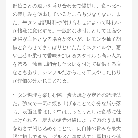
部位ごとの違いを盛り合わせで提供し、食べ比べ
の楽しみを演出しているところも少なくない。ま
た、牛タンは調味料や付け合わせによって味わい
が格段に変化する。一般的な味付けとしては塩や
胡椒が主体となる場合が多いが、レモンや柚子胡
椒と合わせてさっぱりといただくスタイルや、葱
や山葵を乗せて香味を加えるスタイルも高い人気
を誇る。独自に調合したタレを付けて提供する店
などもあり、シンプルだからこそ工夫やこだわり
が評価の分かれ目となる。
牛タン料理を楽しむ際、炭火焼きが定番の調理法
だ。強火で一気に焼き上げることで余分な脂が落
ち、表面は香ばしく中はしっとりとした食感に仕
上げられる。炭火の遠赤外線によって肉のうま味
を逃さず閉じ込めることで、肉自体の旨みを最大
限に抽出できる。グルメな焼肉店では厚切りや薄