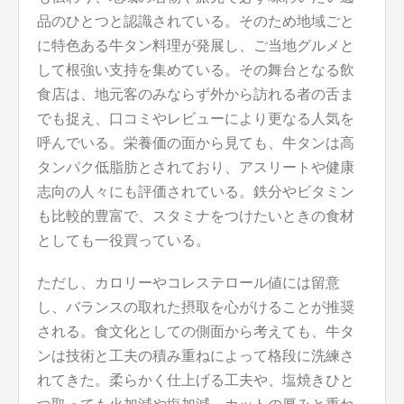
品のひとつと認識されている。そのため地域ごと
に特色ある牛タン料理が発展し、ご当地グルメと
して根強い支持を集めている。その舞台となる飲
食店は、地元客のみならず外から訪れる者の舌ま
でも捉え、口コミやレビューにより更なる人気を
呼んでいる。栄養価の面から見ても、牛タンは高
タンパク低脂肪とされており、アスリートや健康
志向の人々にも評価されている。鉄分やビタミン
も比較的豊富で、スタミナをつけたいときの食材
としても一役買っている。
ただし、カロリーやコレステロール値には留意
し、バランスの取れた摂取を心がけることが推奨
される。食文化としての側面から考えても、牛タ
ンは技術と工夫の積み重ねによって格段に洗練さ
れてきた。柔らかく仕上げる工夫や、塩焼きひと