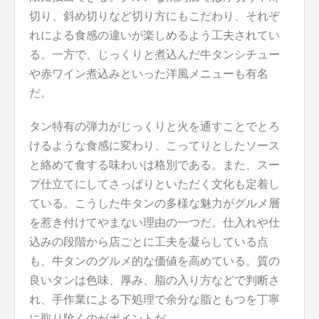
切り、斜め切りなど切り方にもこだわり、それぞ
れによる食感の違いが楽しめるよう工夫されてい
る。一方で、じっくりと煮込んだ牛タンシチュー
や赤ワイン煮込みといった洋風メニューも有名
だ。
タン特有の弾力がじっくりと火を通すことでとろ
けるような食感に変わり、こってりとしたソース
と絡めて食する味わいは格別である。また、スー
プ仕立てにしてさっぱりといただく文化も定着し
ている。こうした牛タンの多様な魅力がグルメ層
を惹き付けてやまない理由の一つだ。仕入れや仕
込みの段階から店ごとに工夫を凝らしている点
も、牛タンのグルメ的な価値を高めている。質の
良いタンは色味、厚み、脂の入り方などで判断さ
れ、手作業による下処理で余分な脂ともつを丁寧
に取り除くのがポイントだ。