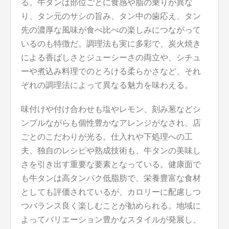
る。牛タンは部位ごとに食感や脂の乗りが異な
り、タン元のサシの旨み、タン中の歯応え、タン
先の濃厚な風味が食べ比べの楽しみにつながって
いるのも特徴だ。調理法も実に多彩で、炭火焼き
による香ばしさとジューシーさの両立や、シチュ
ーや煮込み料理でのとろける柔らかさなど、それ
ぞれの調理法によって異なる魅力を味わえる。
味付けや付け合わせも塩やレモン、刻み葱などシ
ンプルながらも個性豊かなアレンジがなされ、店
ごとのこだわりが光る。仕入れや下処理への工
夫、独自のレシピや熟成技術も、牛タンの美味し
さを引き出す重要な要素となっている。健康面で
も牛タンは高タンパク低脂肪で、栄養豊富な食材
としても評価されているが、カロリーに配慮しつ
つバランス良く楽しむことが勧められる。地域に
よってバリエーション豊かなスタイルが発展し、