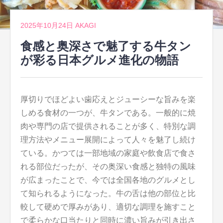
2025年10月24日
AKAGI
食感と奥深さで魅了する牛タン
が彩る日本グルメ進化の物語
厚切りでほどよい歯応えとジューシーな旨みを楽
しめる食材の一つが、牛タンである。
一般的に焼
肉や専門の店で提供されることが多く、特別な調
理方法やメニュー展開によって人々を魅了し続け
ている。かつては一部地域の家庭や飲食店で食さ
れる部位だったが、その奥深い食感と独特の風味
が広まったことで、今では全国各地のグルメとし
て知られるようになった。牛の舌は他の部位と比
較して硬めで厚みがあり、適切な調理を施すこと
で柔らかな口当たりと同時に濃い旨みが引き出さ