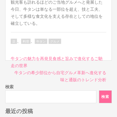
観光客も訪れるほどのご当地グルメへと発展した
今日、牛タンは単なる一部位を超え、技と工夫、
そして多様な食文化を支える存在としての地位を
確立している。
、
、
店
料理
牛タン
グルメ
投
牛タンの魅力を再発見食感と旨みで進化するご馳
稿
走の世界
ナ
牛タンの希少部位から自宅グルメ革新へ進化する
ビ
味と通販のトレンド分析
ゲ
検索
ー
シ
検索
ョ
ン
最近の投稿