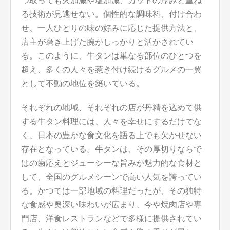
つ取っても火加減や塩加減、カットの厚みと重ね
る技術が見逃せない。個性的な調味料、付け合わ
せ、一人ひとりの味の好みに応じた提供方法と、
店主が磨き上げた腕がしっかりと活かされてい
る。このように、牛タンは単なる部位のひとつを
超え、多くの人々を惹き付け続けるグルメの一翼
として不動の地位を築いている。
それぞれの地域、それぞれの店が丹精を込めて供
する牛タン料理には、人々を幸せにするだけでな
く、日本の豊かな食文化を語る上でも欠かせない
存在となっている。牛タンは、その厚切りならで
はの歯応えとジューシーな旨みが魅力的な食材と
して、全国のグルメシーンで高い人気を誇ってい
る。かつては一部地域の料理だったが、その独特
な食感や奥深い味わいが広まり、今や焼肉店や専
門店、洋食レストランなどで多様に提供されてい