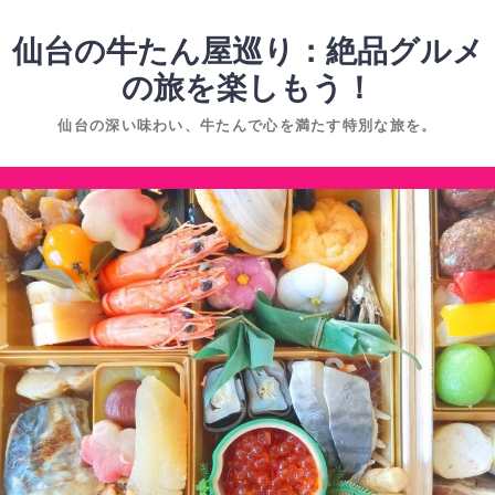
コ
ン
仙台の牛たん屋巡り：絶品グルメ
テ
の旅を楽しもう！
ン
仙台の深い味わい、牛たんで心を満たす特別な旅を。
ツ
へ
コ
ス
ン
キ
テ
ッ
ン
プ
ツ
へ
ス
キ
ッ
プ