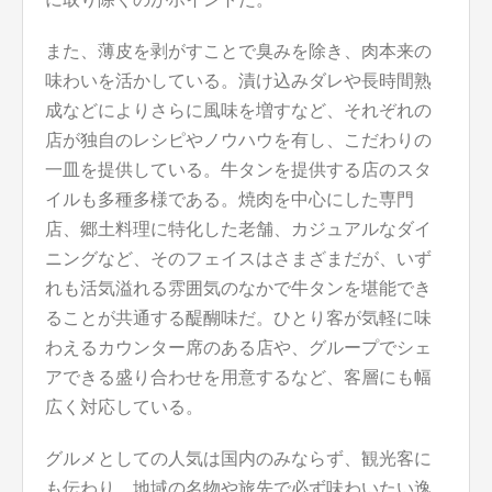
また、薄皮を剥がすことで臭みを除き、肉本来の
味わいを活かしている。漬け込みダレや長時間熟
成などによりさらに風味を増すなど、それぞれの
店が独自のレシピやノウハウを有し、こだわりの
一皿を提供している。牛タンを提供する店のスタ
イルも多種多様である。焼肉を中心にした専門
店、郷土料理に特化した老舗、カジュアルなダイ
ニングなど、そのフェイスはさまざまだが、いず
れも活気溢れる雰囲気のなかで牛タンを堪能でき
ることが共通する醍醐味だ。ひとり客が気軽に味
わえるカウンター席のある店や、グループでシェ
アできる盛り合わせを用意するなど、客層にも幅
広く対応している。
グルメとしての人気は国内のみならず、観光客に
も伝わり、地域の名物や旅先で必ず味わいたい逸