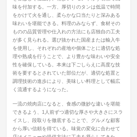
味を付加する。一方、厚切りのタンは低温で時間
をかけて火を通し、柔らかな口当たりと深みある
味わいを堪能できる。料理のみならず、食材その
ものの品質管理や仕入れの方法にも店独自の工夫
が多く見られる。選び抜かれた国産または輸入牛
を使用し、それぞれの産地や個体ごとに適切な処
理や熟成を行うことで、より豊かな味わいや安全
性を確保している。本来は下ごしらえに高度な技
術を要するとされていた部位だが、適切な処置と
調理技術の進歩により、美味しい料理として幅広
く流通するようになった。
一流の焼肉店になると、食感の微妙な違いを堪能
できるよう、1人前ずつ適切な厚さや大きさにスラ
イスし、段取りを徹底することで、グルメな顧客
から厚い信頼を得ている。味覚の変化に合わせて
店はメニューや提供方法に工夫を凝らしてきた。