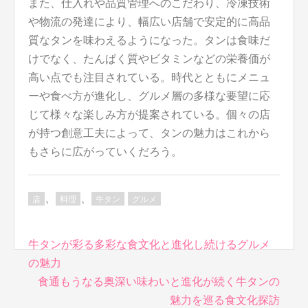
また、仕入れや品質管理へのこだわり、冷凍技術
や物流の発達により、幅広い店舗で安定的に高品
質なタンを味わえるようになった。タンは食味だ
けでなく、たんぱく質やビタミンなどの栄養価が
高い点でも注目されている。時代とともにメニュ
ーや食べ方が進化し、グルメ層の多様な要望に応
じて様々な楽しみ方が提案されている。個々の店
が持つ創意工夫によって、タンの魅力はこれから
もさらに広がっていくだろう。
、
、
店
料理
牛タン
グルメ
投
牛タンが彩る多彩な食文化と進化し続けるグルメ
稿
の魅力
ナ
食通もうなる奥深い味わいと進化が続く牛タンの
ビ
魅力を巡る食文化探訪