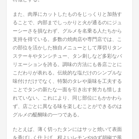
また、肉厚にカットしたものをじっくりと加熱す
ることで、内部までしっかりと火が通るのにジュ
ーシーさを損なわず、グルメを名乗る人たちから
支持を得ている。多数の焼肉店や専門店では、こ
の部位を活かした独自メニューとして厚切りタン
ステーキやタンシチュー、タン刺しなど多彩なバ
リエーションを誇る。調味の方法にも各店ごとに
こだわりが表れる。伝統的な塩だけのシンプルな
味付けだけでなく、特製のタレや薬味を工夫する
ことでタンの新たな一面を引き出す努力も惜しま
れていない。これにより、同じ部位にもかかわら
ず、店ごとに異なる味を楽しむことができるのは
グルメの醍醐味の一つである。
たとえば、薄く切ったタンにはサッと焼いて表面
を香ばしく仕上げ、程よいレモンやゆず胡椒で風