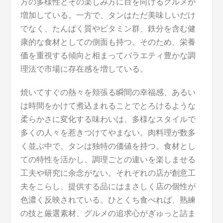
方の多様性とその楽しみ方に目を向けるグルメが
増加している。一方で、タンはただ美味しいだけ
でなく、たんぱく質やビタミン群、鉄分を含む健
康的な食材としての側面も持つ。そのため、栄養
価を重視する傾向と相まってバラエティ豊かな調
理法で市場に存在感を増している。
焼いてすぐの熱々を頬張る瞬間の幸福感、あるい
は時間をかけて煮込まれることでとろけるような
柔らかさに変化する味わいは、多様なスタイルで
多くの人々を惹きつけてやまない。肉料理が数多
く並ぶ中で、タンは独特の価値を持つ。食材とし
ての特性を活かし、調理ごとの違いを楽しませる
工夫や研究に余念がない。それぞれの店が創意工
夫をこらし、提供する品にはまさしく店の個性が
色濃く反映されている。ひとくち食べれば、熟練
の技と厳選素材、グルメの追求心がぎゅっと詰ま