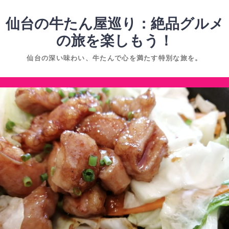
コ
ン
仙台の牛たん屋巡り：絶品グルメ
テ
の旅を楽しもう！
ン
仙台の深い味わい、牛たんで心を満たす特別な旅を。
ツ
へ
コ
ス
ン
キ
テ
ッ
ン
プ
ツ
へ
ス
キ
ッ
プ