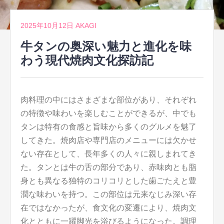
2025年10月12日
AKAGI
牛タンの奥深い魅力と進化を味
わう現代焼肉文化探訪記
肉料理の中にはさまざまな部位があり、それぞれ
の特徴や味わいを楽しむことができるが、中でも
タンは特有の食感と旨味から多くのグルメを魅了
してきた。
焼肉店や専門店のメニューには欠かせ
ない存在として、長年多くの人々に親しまれてき
た。タンとは牛の舌の部分であり、赤味肉とも脂
身とも異なる独特のコリコリとした歯ごたえと豊
潤な味わいを持つ。この部位は元来なじみ深い存
在ではなかったが、食文化の変遷により、焼肉文
化とともに一躍脚光を浴びるようになった。調理